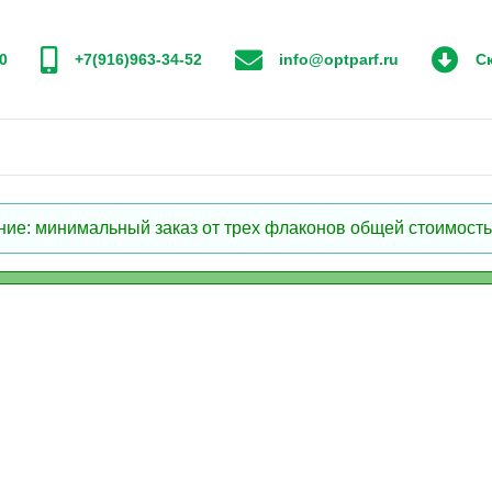
0
+7(916)963-34-52
info@optparf.ru
Ск
: минимальный заказ от трех флаконов общей стоимостью