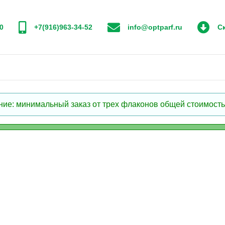
0
+7(916)963-34-52
info@optparf.ru
Ск
: минимальный заказ от трех флаконов общей стоимостью