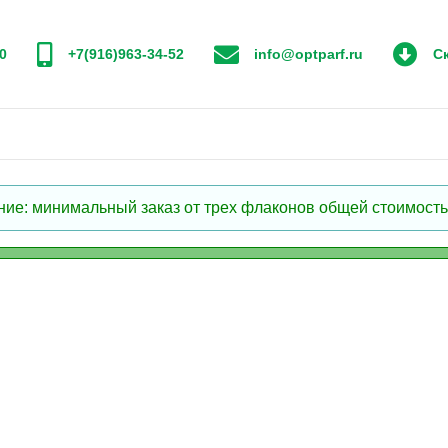
0
+7(916)963-34-52
info@optparf.ru
Ск
: минимальный заказ от трех флаконов общей стоимостью