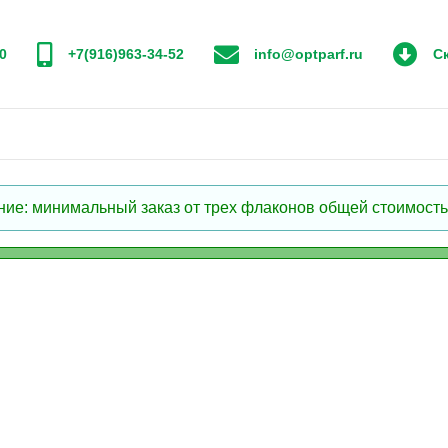
0
+7(916)963-34-52
info@optparf.ru
Ск
: минимальный заказ от трех флаконов общей стоимостью