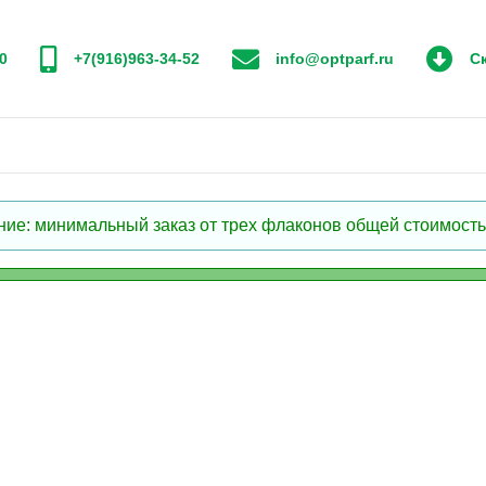
0
+7(916)963-34-52
info@optparf.ru
Ск
: минимальный заказ от трех флаконов общей стоимостью