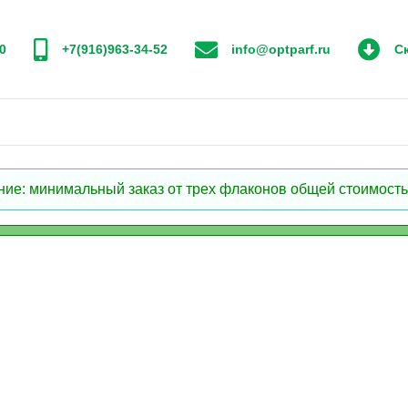
0
+7(916)963-34-52
info@optparf.ru
Ск
: минимальный заказ от трех флаконов общей стоимостью