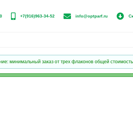
0
+7(916)963-34-52
info@optparf.ru
Ск
: минимальный заказ от трех флаконов общей стоимостью