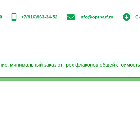
0
+7(916)963-34-52
info@optparf.ru
Ск
: минимальный заказ от трех флаконов общей стоимостью