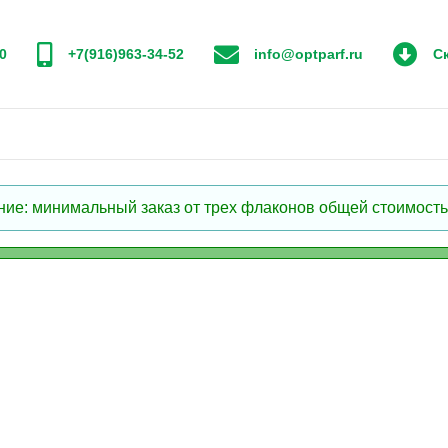
0
+7(916)963-34-52
info@optparf.ru
Ск
: минимальный заказ от трех флаконов общей стоимостью