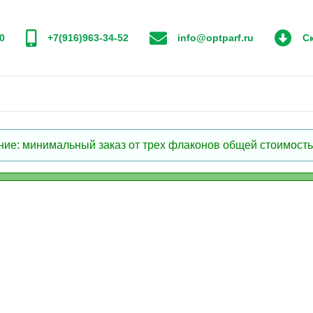
0
+7(916)963-34-52
info@optparf.ru
Ск
: минимальный заказ от трех флаконов общей стоимостью