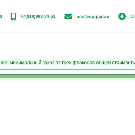
0
+7(916)963-34-52
info@optparf.ru
Ск
: минимальный заказ от трех флаконов общей стоимостью