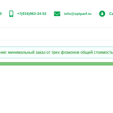
0
+7(916)963-34-52
info@optparf.ru
Ск
: минимальный заказ от трех флаконов общей стоимостью