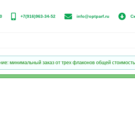
0
+7(916)963-34-52
info@optparf.ru
Ск
: минимальный заказ от трех флаконов общей стоимостью