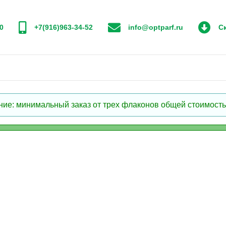
0
+7(916)963-34-52
info@optparf.ru
Ск
: минимальный заказ от трех флаконов общей стоимостью