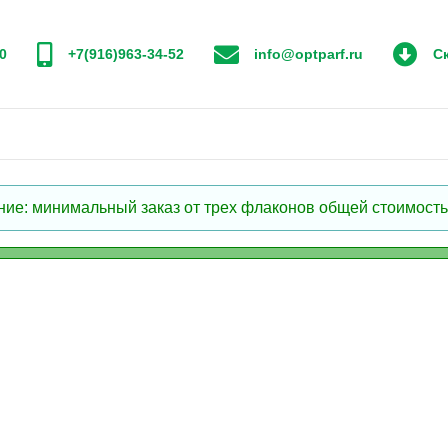
0
+7(916)963-34-52
info@optparf.ru
Ск
: минимальный заказ от трех флаконов общей стоимостью