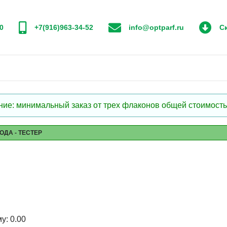
0
+7(916)963-34-52
info@optparf.ru
Ск
: минимальный заказ от трех флаконов общей стоимостью
ОДА - ТЕСТЕР
му:
0.00