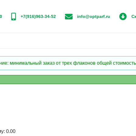
0
+7(916)963-34-52
info@optparf.ru
Ск
: минимальный заказ от трех флаконов общей стоимостью
му:
0.00