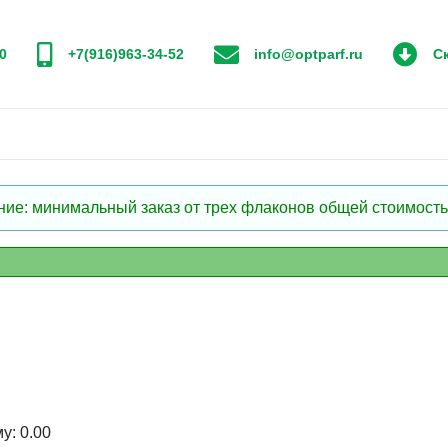
0
+7(916)963-34-52
info@optparf.ru
Ск
: минимальный заказ от трех флаконов общей стоимостью
му:
0.00