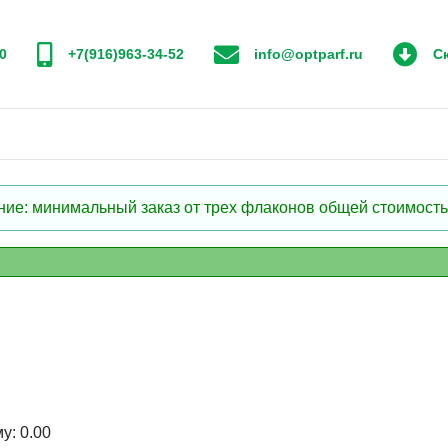
0
+7(916)963-34-52
info@optparf.ru
Ск
: минимальный заказ от трех флаконов общей стоимостью
му:
0.00