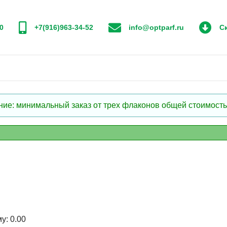
0
+7(916)963-34-52
info@optparf.ru
Ск
: минимальный заказ от трех флаконов общей стоимостью
му:
0.00